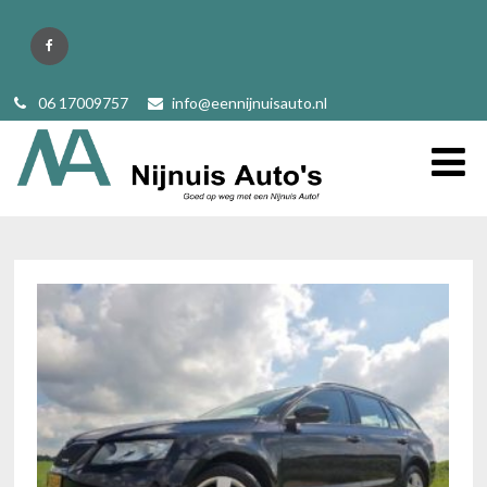
06 17009757
info@eennijnuisauto.nl